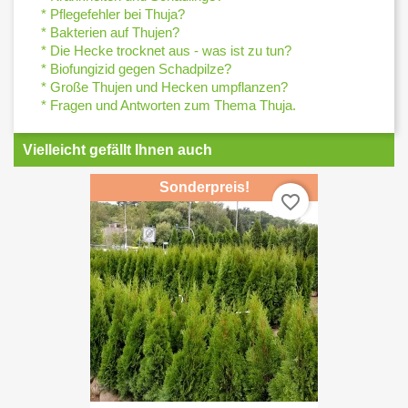
* Pflegefehler bei Thuja?
* Bakterien auf Thujen?
* Die Hecke trocknet aus - was ist zu tun?
* Biofungizid gegen Schadpilze?
* Große Thujen und Hecken umpflanzen?
* Fragen und Antworten zum Thema Thuja.
Vielleicht gefällt Ihnen auch
Sonderpreis!
favorite_border