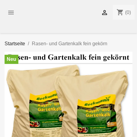
shopping_cart


(0)
Startseite
Rasen- und Gartenkalk fein gekörn
Neu