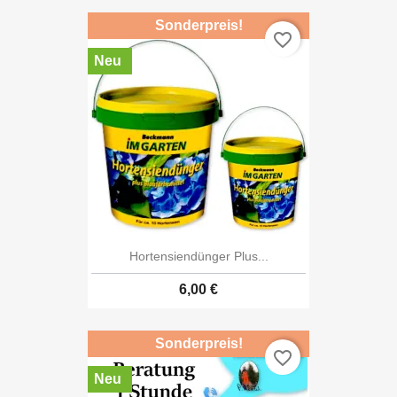
Sonderpreis!
favorite_border
Neu
Hortensiendünger Plus...
6,00 €
Sonderpreis!
favorite_border
Neu