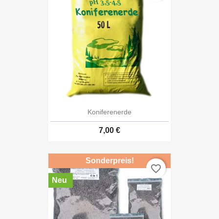
Koniferenerde
7,00 €
Sonderpreis!
favorite_border
Neu