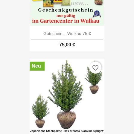
Gutschein – Wulkau 75 €
75,00 €
Neu
favorite_border