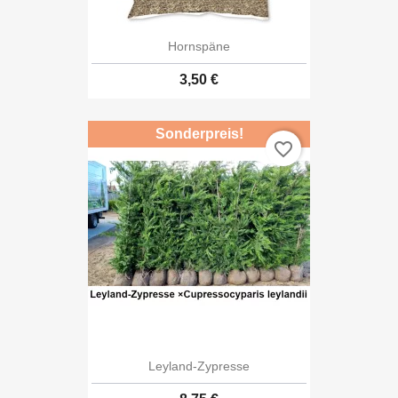
Hornspäne
3,50 €
Sonderpreis!
favorite_border
Leyland-Zypresse