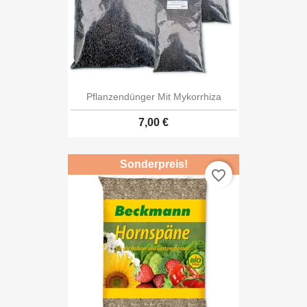
Pflanzendünger Mit Mykorrhiza
7,00 €
Sonderpreis!
favorite_border