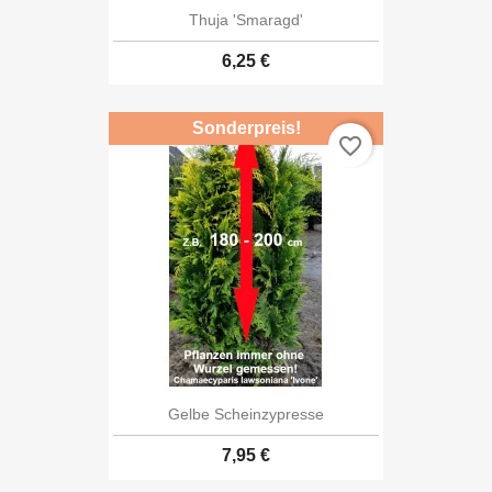
Thuja 'Smaragd'
6,25 €
Sonderpreis!
favorite_border
Gelbe Scheinzypresse
7,95 €