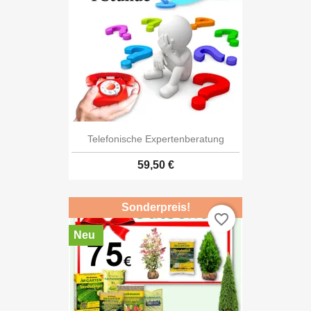
Telefonische Expertenberatung
59,50 €
Sonderpreis!
favorite_border
Neu