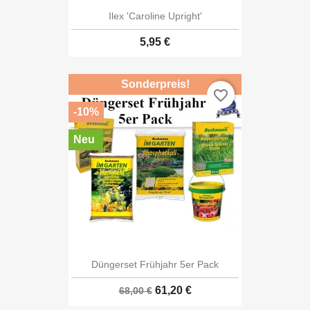
Ilex 'Caroline Upright'
5,95 €
Sonderpreis!
favorite_border
-10%
Neu
Düngerset Frühjahr 5er Pack
61,20 €
68,00 €