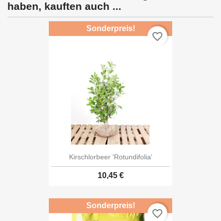
haben, kauften auch ...
Sonderpreis!
favorite_border
Kirschlorbeer 'Rotundifolia'
10,45 €
Sonderpreis!
favorite_border