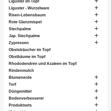

Liguster im Topf

Liguster - Wurzelware

Risen-Lebensbaum

Rote Glanzmispel

Stechpalme

Jap. Stechpalme

Zypressen
Obststräucher im Topf
Obstbäume im Topf
Rhododendren und Azaleen im Topf
Rindenmulch

Blumenerde

Torf

Düngemittel

Bodenverbesserer

Produktsets