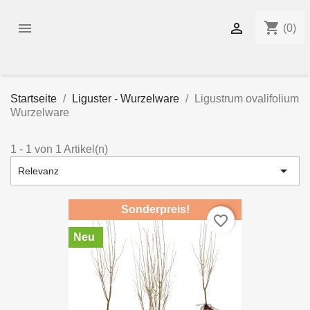
shopping_cart


(0)
Startseite
Liguster - Wurzelware
Ligustrum ovalifolium
Wurzelware
1 - 1 von 1 Artikel(n)

Relevanz
Sonderpreis!
favorite_border
Neu