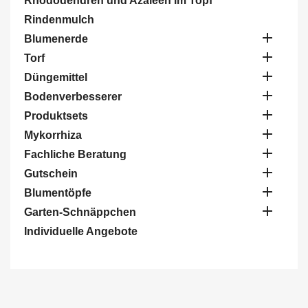
Rhododendren und Azaleen im Topf
Rindenmulch

Blumenerde

Torf

Düngemittel

Bodenverbesserer

Produktsets

Mykorrhiza

Fachliche Beratung

Gutschein

Blumentöpfe

Garten-Schnäppchen
Individuelle Angebote