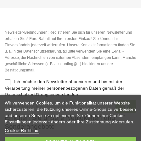
Newsletter-Bedingungen: Registrieren Sie sich für unseren Newsletter und
erhalten Sie 5 Euro Rabatt auf Ihren ersten Einkauf! Sie können Ihr
Einverständnis jederzeit widerrufen. Unsere Kontaktinformationen finden Sie
u. a. in der Datenschutzerklärung. 📧 Bitte verwenden Sie eine E-Mail-
Adresse, die Nachrichten von externen Absendern empfangen kann. Manche
geschäftliche Adressen (z. B. accounting@...) blockieren unsere
Bestätigungsmail.
Ich möchte den Newsletter abonnieren und bin mit der
Verarbeitung meiner personenbezogenen Daten gemäß der
Datenschutzerklärung einverstanden.
Wir verwenden Cookies, um die Funktionalität unserer Website
sicherzustellen, die Nutzung unseres Online-Shops zu verbessern
und unseren Service zu optimieren. Sie können Ihre Cookie-
Erhalten Sie unsere Neuigkeiten und
Einstellungen jederzeit ändern oder Ihre Zustimmung widerrufen.
Sonderangebote
Cookie-Richtlinie