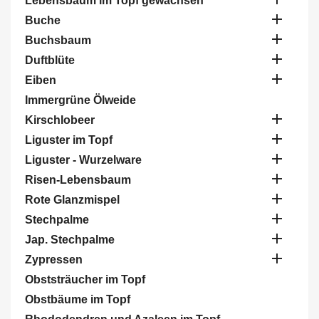
Lebensbaum im Topf gewachsen

Buche

Buchsbaum

Duftblüte

Eiben
Immergrüne Ölweide

Kirschlobeer

Liguster im Topf

Liguster - Wurzelware

Risen-Lebensbaum

Rote Glanzmispel

Stechpalme

Jap. Stechpalme

Zypressen
Obststräucher im Topf
Obstbäume im Topf