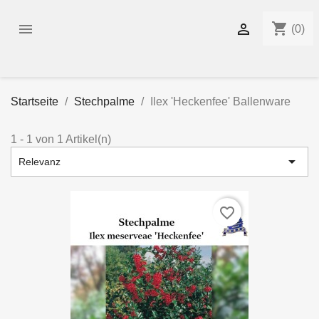
shopping_cart


(0)
Startseite
Stechpalme
Ilex 'Heckenfee' Ballenware
1 - 1 von 1 Artikel(n)

Relevanz
favorite_border