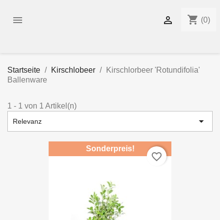
shopping_cart


(0)
Startseite
Kirschlobeer
Kirschlorbeer 'Rotundifolia'
Ballenware
1 - 1 von 1 Artikel(n)

Relevanz
Sonderpreis!
favorite_border