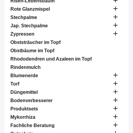

Risen-Lebensbaum

Rote Glanzmispel

Stechpalme

Jap. Stechpalme

Zypressen
Obststräucher im Topf
Obstbäume im Topf
Rhododendren und Azaleen im Topf
Rindenmulch

Blumenerde

Torf

Düngemittel

Bodenverbesserer

Produktsets

Mykorrhiza

Fachliche Beratung