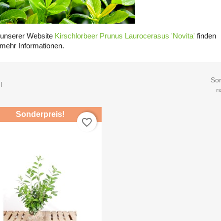
 unserer Website
Kirschlorbeer Prunus Laurocerasus 'Novita'
finden
 mehr Informationen.
Sor
l
n
Sonderpreis!
favorite_border