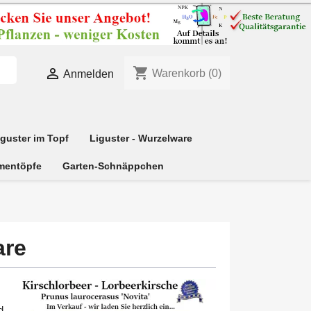
shopping_cart

Warenkorb
(0)
Anmelden
iguster im Topf
Liguster - Wurzelware
mentöpfe
Garten-Schnäppchen
are
d