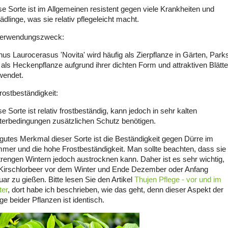
se Sorte ist im Allgemeinen resistent gegen viele Krankheiten und
dlinge, was sie relativ pflegeleicht macht.
Verwendungszweck:
nus Laurocerasus 'Novita' wird häufig als Zierpflanze in Gärten, Park
 als Heckenpflanze aufgrund ihrer dichten Form und attraktiven Blätte
wendet.
rostbeständigkeit:
e Sorte ist relativ frostbeständig, kann jedoch in sehr kalten
terbedingungen zusätzlichen Schutz benötigen.
 gutes Merkmal dieser Sorte ist die Beständigkeit gegen Dürre im
mer und die hohe Frostbeständigkeit. Man sollte beachten, dass sie
strengen Wintern jedoch austrocknen kann. Daher ist es sehr wichtig,
 Kirschlorbeer vor dem Winter und Ende Dezember oder Anfang
ar zu gießen. Bitte lesen Sie den Artikel
Thujen Pflege - vor und im
ter
, dort habe ich beschrieben, wie das geht, denn dieser Aspekt der
ge beider Pflanzen ist identisch.