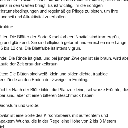
anz in den Garten bringt. Es ist wichtig, ihr die richtigen
hstumsbedingungen und regelmäßige Pflege zu bieten, um ihre
ndheit und Attraktivität zu erhalten.
truktur:
ätter: Die Blätter der Sorte Kirschlorbeer 'Novita' sind immergrün,
ig und glänzend. Sie sind elliptisch geformt und erreichen eine Länge
6 bis 12 cm. Die Blattfarbe ist intensiv grün.
nde: Die Rinde ist glatt, und bei jungen Zweigen ist sie braun, wird ab
Laufe der Zeit grau-dunkelbraun.
üten: Die Blüten sind weiß, klein und bilden dichte, traubige
tenstände an den Enden der Zweige im Frühling.
üchte: Nach der Blüte bildet die Pflanze kleine, schwarze Früchte, die
bar sind, aber oft einen bitteren Geschmack haben.
Wachstum und Größe:
ovita' ist eine Sorte des Kirschlorbeers mit aufrechtem und
paktem Wuchs, die in der Regel eine Höhe von 2 bis 3 Metern
icht.