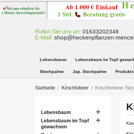
Rufen Sie uns an:
01633202348
E-Mail:
shop@heckenpflanzen-mencel
Lebensbaum
Lebensbaum im Topf gewac
Stechpalme
Jap. Stechpalme
Produkts
Startseite
Kirschlobeer
Kirschlorbeer 'Nov
K

Lebensbaum

Lebensbaum im Topf
Kau
gewachsen
Kirs