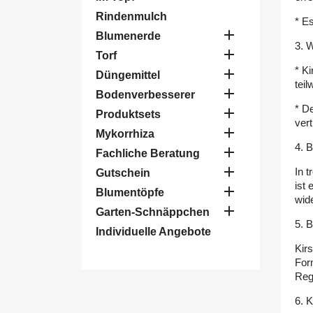
Rindenmulch
* E

Blumenerde
3. 

Torf
* Ki

Düngemittel
tei

Bodenverbesserer
* D

Produktsets
ver

Mykorrhiza
4. 

Fachliche Beratung

In 
Gutschein
ist 

Blumentöpfe
wid

Garten-Schnäppchen
5. B
Individuelle Angebote
Kir
For
Rege
6. 