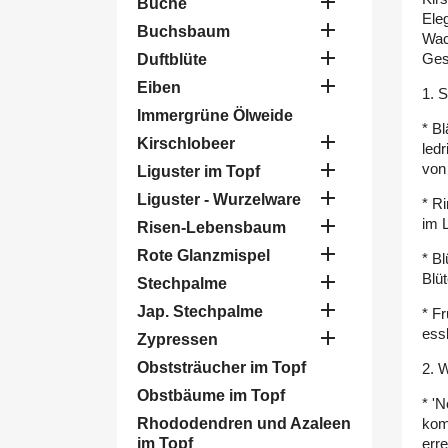

Buche
Eleg

Buchsbaum
Wac

Gesu
Duftblüte

Eiben
1. S
Immergrüne Ölweide
* Bl

Kirschlobeer
ledr

von 
Liguster im Topf

Liguster - Wurzelware
* Ri

im 
Risen-Lebensbaum

Rote Glanzmispel
* Bl

Blü
Stechpalme

Jap. Stechpalme
* Fr
ess

Zypressen
Obststräucher im Topf
2. 
Obstbäume im Topf
* 'N
Rhododendren und Azaleen
kom
im Topf
erre