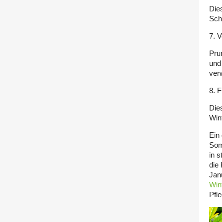
Die
Schä
7. 
Pru
und
ver
8. F
Dies
Win
Ein
Som
in 
die
Janu
Win
Pfle