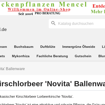
search
.de
hsen
Buchsbaum
Duftblüte
Immergrüne Ölweide
L
ets
Mykorrhiza
Fachliche Beratung
Gutschein
Blu
ita' Ballenware
irschlorbeer 'Novita' Ballenw
kasischer Kirschlorbeer Lorbeerkirsche 'Novita'.
chlorbeer 'Novita' ist eine attraktive und robuste Pflanze, die Grün un