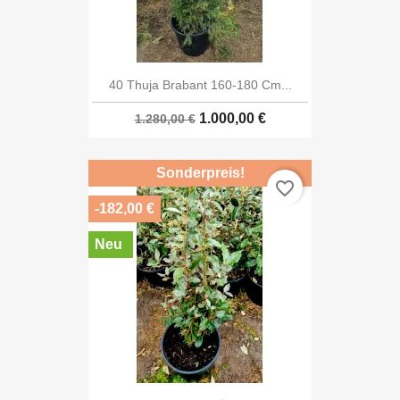
40 Thuja Brabant 160-180 Cm...
1.000,00 €
1.280,00 €
Sonderpreis!
favorite_border
-182,00 €
Neu