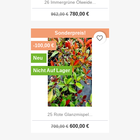
26 Immergrüne Ölweide...
780,00 €
962,00 €
Sonderpreis!
favorite_border
-100,00 €
Neu
Nicht Auf Lager
25 Rote Glanzmispel...
600,00 €
700,00 €