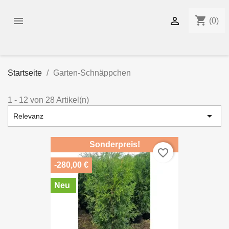
shopping_cart


(0)
Startseite
Garten-Schnäppchen
1 - 12 von 28 Artikel(n)

Relevanz
Sonderpreis!
favorite_border
-280,00 €
Neu