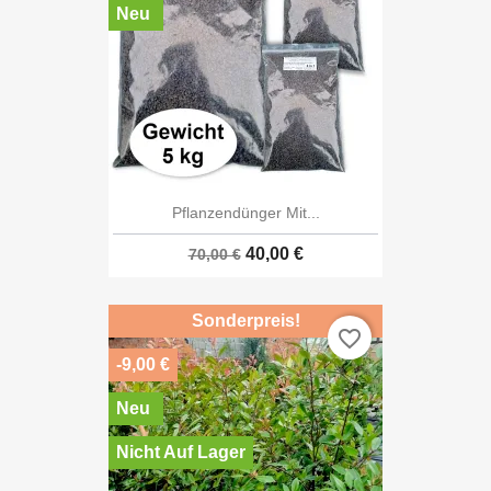
Neu
Pflanzendünger Mit...
40,00 €
70,00 €
Sonderpreis!
favorite_border
-9,00 €
Neu
Nicht Auf Lager