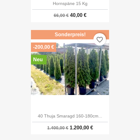
Hornspäne 15 Kg
40,00 €
66,00 €
Sonderpreis!
favorite_border
-200,00 €
Neu
40 Thuja Smaragd 160-180cm...
1.200,00 €
1.400,00 €