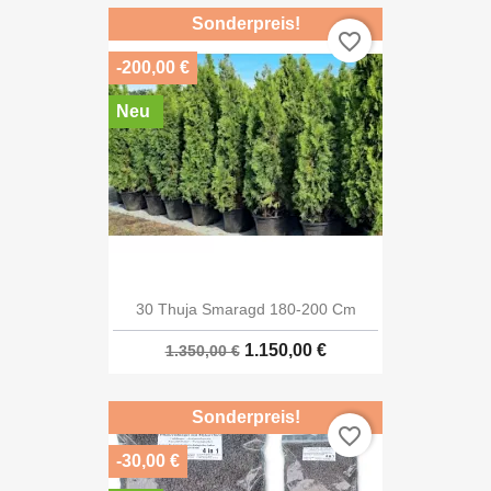
Sonderpreis!
favorite_border
-200,00 €
Neu
30 Thuja Smaragd 180-200 Cm
1.150,00 €
1.350,00 €
Sonderpreis!
favorite_border
-30,00 €