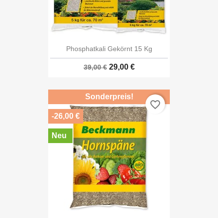
Phosphatkali Gekörnt 15 Kg
29,00 €
39,00 €
Sonderpreis!
favorite_border
-26,00 €
Neu