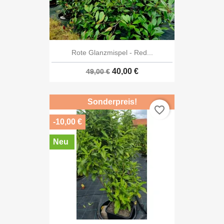
Rote Glanzmispel - Red...
40,00 €
49,00 €
Sonderpreis!
favorite_border
-10,00 €
Neu