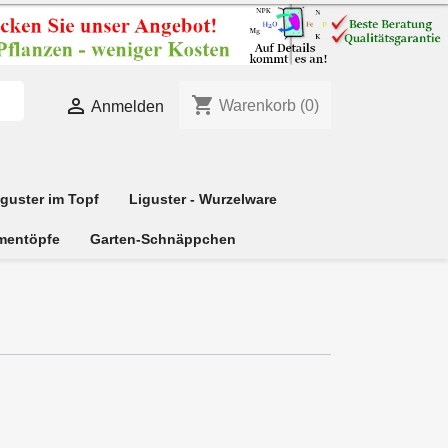
shopping_cart

Warenkorb
(0)
Anmelden
iguster im Topf
Liguster - Wurzelware
mentöpfe
Garten-Schnäppchen