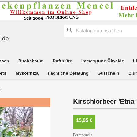
search
.de
hsen
Buchsbaum
Duftblüte
Immergrüne Ölweide
L
ets
Mykorrhiza
Fachliche Beratung
Gutschein
Blu
a'
Kirschlorbeer 'Etna'
15,95 €
Bruttopreis