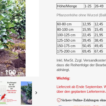
Höhe/Menge
1-25
26-49
Pflanzenhöhe ohne Wurzel (Bal
60-80 cm
12,95
12,45
80-100 cm
15,95
15,45
100-125 cm
22,45
21,95
125-150 cm
39,45
38,45
150-175 cm
50,45
49,45
175-200 cm
69,45
67,45
Inkl. MwSt. Zzgl. Versandkosten
dass die Reihenfolge der Bearbe
abhängt.
Wichtig:
Lieferzeit ab Ende September. W
über den geplanten Liefertermin.
