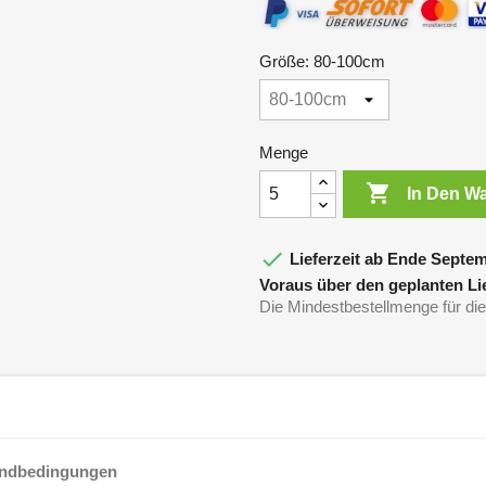
Größe: 80-100cm
Menge

In Den W

Lieferzeit ab Ende Septem
Voraus über den geplanten Lie
Die Mindestbestellmenge für dies
andbedingungen