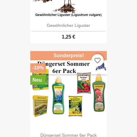
Gewöhnlicher Liguster
1,25 €
Sonderpreis!
favorite_border
-10%
Neu
Düngerset Sommer 6er Pack