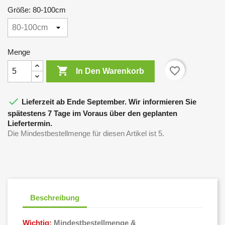
Größe: 80-100cm
Menge

favorite_border
In Den Warenkorb

Lieferzeit ab Ende September. Wir informieren Sie
spätestens 7 Tage im Voraus über den geplanten
Liefertermin.
Die Mindestbestellmenge für diesen Artikel ist 5.
Beschreibung
Wichtig:
Mindestbestellmenge &