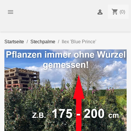
shopping_cart


(0)
Startseite
Stechpalme
Ilex 'Blue Prince'