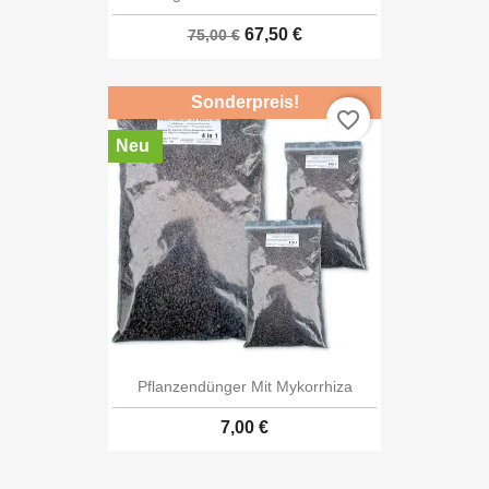
67,50 €
75,00 €
Sonderpreis!
favorite_border
Neu
Pflanzendünger Mit Mykorrhiza
7,00 €