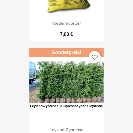
Niedermoortorf
7,00 €
Sonderpreis!
favorite_border
Leyland-Zypresse