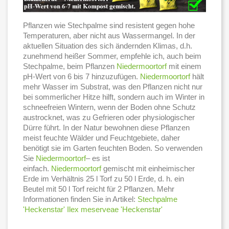
Pflanzen wie Stechpalme sind resistent gegen hohe
Temperaturen, aber nicht aus Wassermangel. In der
aktuellen Situation des sich ändernden Klimas, d.h.
zunehmend heißer Sommer, empfehle ich, auch beim
Stechpalme, beim Pflanzen
Niedermoortorf
mit einem
pH-Wert von 6 bis 7 hinzuzufügen.
Niedermoortorf
hält
mehr Wasser im Substrat, was den Pflanzen nicht nur
bei sommerlicher Hitze hilft, sondern auch im Winter in
schneefreien Wintern, wenn der Boden ohne Schutz
austrocknet, was zu Gefrieren oder physiologischer
Dürre führt. In der Natur bewohnen diese Pflanzen
meist feuchte Wälder und Feuchtgebiete, daher
benötigt sie im Garten feuchten Boden. So verwenden
Sie
Niedermoortorf
– es ist
einfach.
Niedermoortorf
gemischt mit einheimischer
Erde im Verhältnis 25 l Torf zu 50 l Erde, d. h. ein
Beutel mit 50 l Torf reicht für 2 Pflanzen. Mehr
Informationen finden Sie in Artikel:
Stechpalme
'Heckenstar' Ilex meserveae 'Heckenstar'