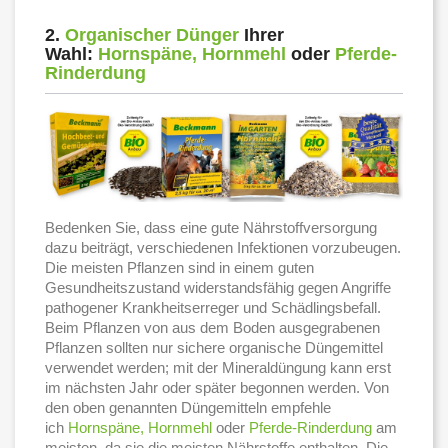
2.
Organischer Dünger
Ihrer
Wahl:
Hornspäne,
Hornmehl
oder
Pferde-
Rinderdung
Bedenken Sie, dass eine gute Nährstoffversorgung
dazu beiträgt, verschiedenen Infektionen vorzubeugen.
Die meisten Pflanzen sind in einem guten
Gesundheitszustand widerstandsfähig gegen Angriffe
pathogener Krankheitserreger und Schädlingsbefall.
Beim Pflanzen von aus dem Boden ausgegrabenen
Pflanzen sollten nur sichere organische Düngemittel
verwendet werden; mit der Mineraldüngung kann erst
im nächsten Jahr oder später begonnen werden. Von
den oben genannten Düngemitteln empfehle
ich
Hornspäne,
Hornmehl
oder
Pferde-Rinderdung
am
meisten, da sie die meisten Nährstoffe enthalten. Die