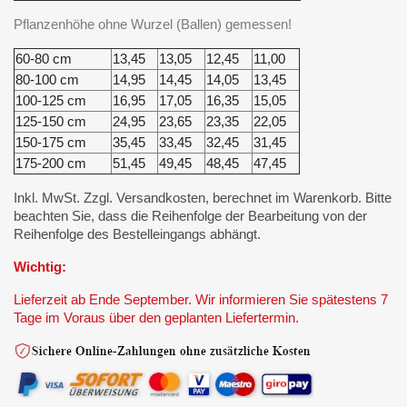
Pflanzenhöhe ohne Wurzel (Ballen) gemessen!
60-80 cm
13,45
13,05
12,45
11,00
80-100 cm
14,95
14,45
14,05
13,45
100-125 cm
16,95
17,05
16,35
15,05
125-150 cm
24,95
23,65
23,35
22,05
150-175 cm
35,45
33,45
32,45
31,45
175-200 cm
51,45
49,45
48,45
47,45
Inkl. MwSt. Zzgl. Versandkosten, berechnet im Warenkorb. Bitte
beachten Sie, dass die Reihenfolge der Bearbeitung von der
Reihenfolge des Bestelleingangs abhängt.
Wichtig:
Lieferzeit ab Ende September. Wir informieren Sie spätestens 7
Tage im Voraus über den geplanten Liefertermin.