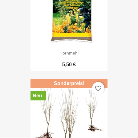
Hornmehl
5,50 €
Sonderpreis!
favorite_border
Neu