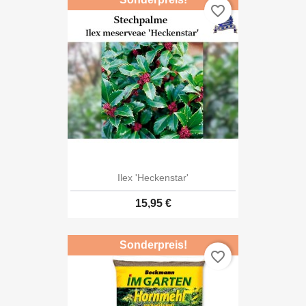
favorite_border
Ilex 'Heckenstar'
15,95 €
Sonderpreis!
favorite_border