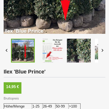


Ilex 'Blue Prince'
14,95 €
Bruttopreis
Höhe/Menge
1-25
26-49
50-99
>100