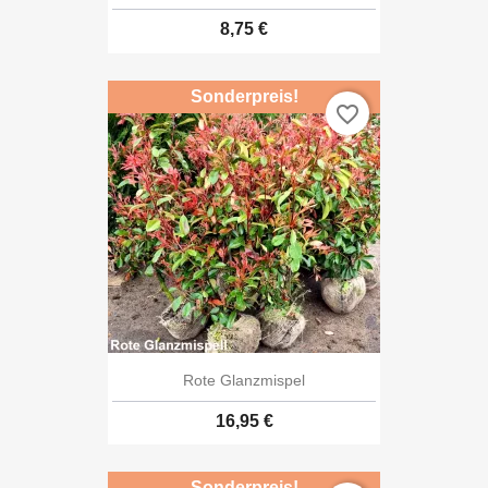
8,75 €
Sonderpreis!
favorite_border
Rote Glanzmispel
16,95 €
Sonderpreis!