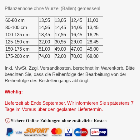
Pflanzenhöhe ohne Wurzel (Ballen) gemessen!
60-80 cm
13,95
13,05
12,45
11,00
80-100 cm
14,95
14,45
14,05
13,45
100-125 cm
18,45
17,95
16,45
16,25
125-150 cm
32,00
30,95
29,00
28,45
150-175 cm
51,00
49,00
47,00
45,00
175-200 cm
74,00
72,00
70,00
68,00
Inkl. MwSt. Zzgl. Versandkosten, berechnet im Warenkorb. Bitte
beachten Sie, dass die Reihenfolge der Bearbeitung von der
Reihenfolge des Bestelleingangs abhängt.
Wichtig:
Lieferzeit ab Ende September. Wir informieren Sie spätestens 7
Tage im Voraus über den geplanten Liefertermin.