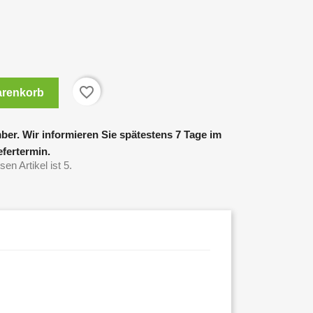
favorite_border
arenkorb
ber. Wir informieren Sie spätestens 7 Tage im
fertermin.
en Artikel ist 5.