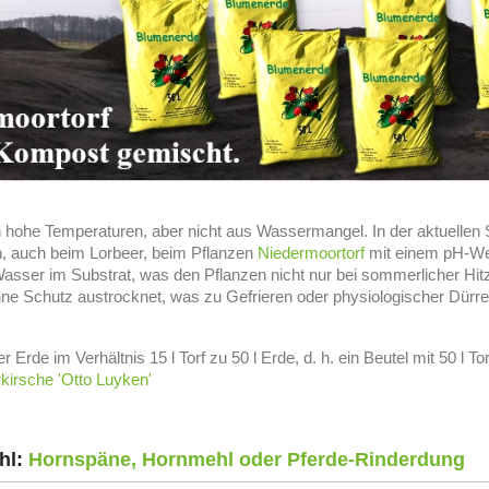
n hohe Temperaturen, aber nicht aus Wassermangel. In der aktuellen S
, auch beim Lorbeer, beim Pflanzen
Niedermoortorf
mit einem pH-Wer
asser im Substrat, was den Pflanzen nicht nur bei sommerlicher Hitze
ne Schutz austrocknet, was zu Gefrieren oder physiologischer Dürre
Erde im Verhältnis 15 l Torf zu 50 l Erde, d. h. ein Beutel mit 50 l To
kirsche 'Otto Luyken'
hl:
Hornspäne, Hornmehl oder Pferde-Rinderdung