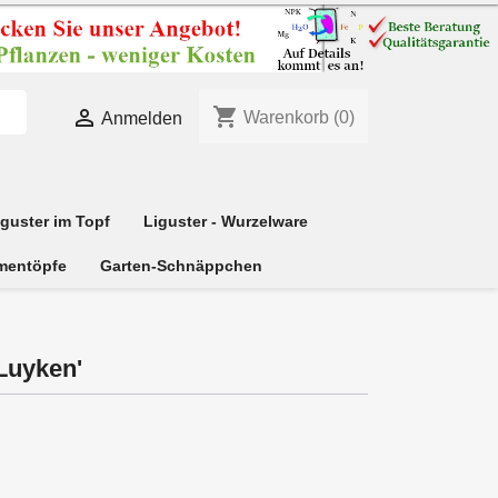
shopping_cart

Warenkorb
(0)
Anmelden
iguster im Topf
Liguster - Wurzelware
mentöpfe
Garten-Schnäppchen
 Luyken'