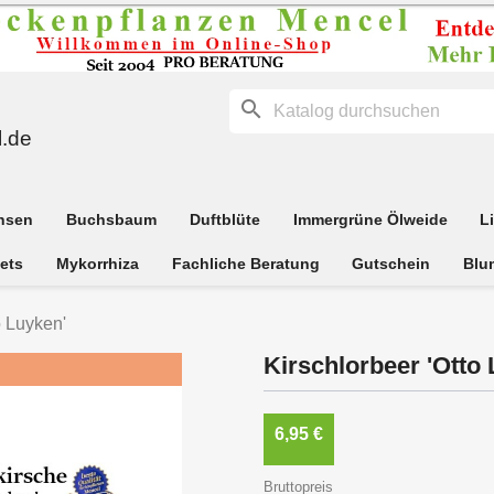
search
.de
hsen
Buchsbaum
Duftblüte
Immergrüne Ölweide
L
ets
Mykorrhiza
Fachliche Beratung
Gutschein
Blu
o Luyken'
Kirschlorbeer 'Otto
6,95 €
Bruttopreis