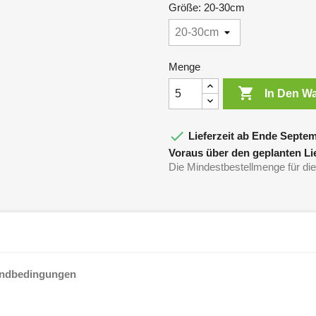
Größe: 20-30cm
Menge

In Den W

Lieferzeit ab Ende Septem
Voraus über den geplanten Lie
Die Mindestbestellmenge für dies
andbedingungen