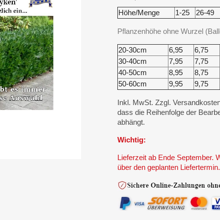
Höhe/Menge
1-25
26-49
Pflanzenhöhe ohne Wurzel (Bal
20-30cm
6,95
6,75
30-40cm
7,95
7,75
40-50cm
8,95
8,75
50-60cm
9,95
9,75
Inkl. MwSt. Zzgl. Versandkosten
dass die Reihenfolge der Bearbe
abhängt.
Wichtig:
Lieferzeit ab Ende September. W
über den geplanten Liefertermin.